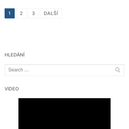
Stránkování
1
2
3
DALŠÍ
příspěvků
HLEDÁNÍ
Hledat:
VIDEO