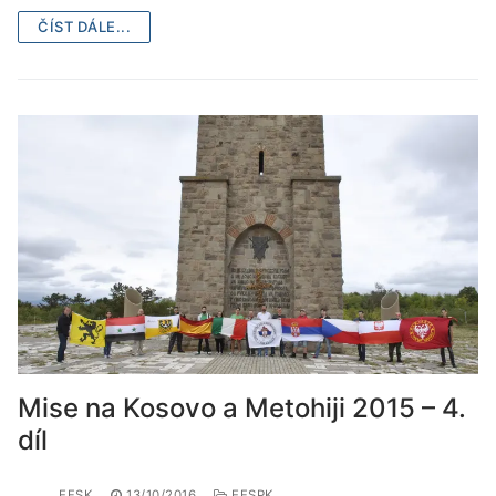
ČÍST DÁLE...
Mise na Kosovo a Metohiji 2015 – 4.
díl
EFSK
13/10/2016
EFSPK