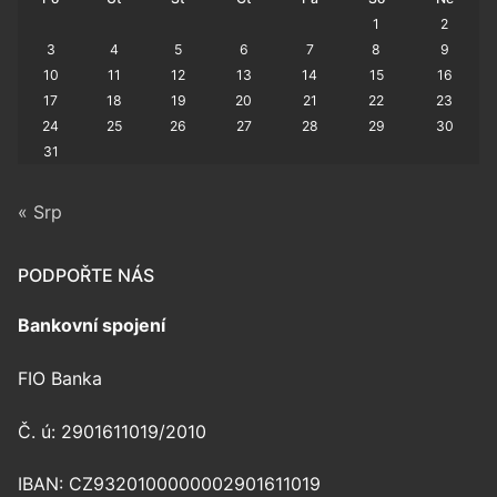
1
2
3
4
5
6
7
8
9
10
11
12
13
14
15
16
17
18
19
20
21
22
23
24
25
26
27
28
29
30
31
« Srp
PODPOŘTE NÁS
Bankovní spojení
FIO Banka
Č. ú: 2901611019/2010
IBAN: CZ9320100000002901611019