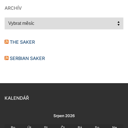
ARCHÍV
Archív
THE SAKER
SERBIAN SAKER
KALENDÁŘ
Srpen 2026
Po
Út
St
Čt
Pá
So
Ne