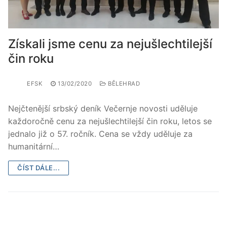
Získali jsme cenu za nejušlechtilejší
čin roku
EFSK
13/02/2020
BĚLEHRAD
Nejčtenější srbský deník Večernje novosti uděluje
každoročně cenu za nejušlechtilejší čin roku, letos se
jednalo již o 57. ročník. Cena se vždy uděluje za
humanitární…
ČÍST DÁLE...